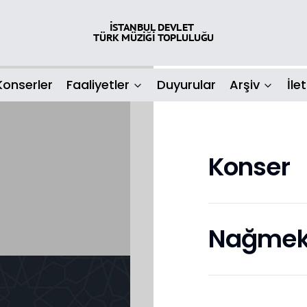
Konserler
Faaliyetler
Duyurular
Arşiv
İle
Konser
Nağmeka